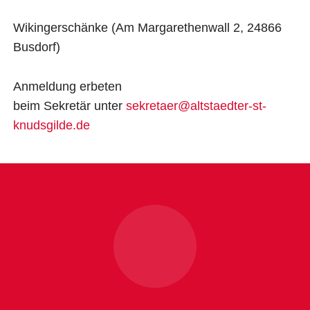
Wikingerschänke (Am Margarethenwall 2, 24866
Busdorf)
Anmeldung erbeten
beim Sekretär unter
sekretaer@altstaedter-st-
knudsgilde.de